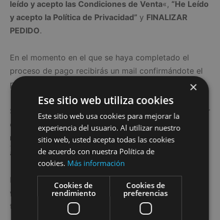
leído y acepto las Condiciones de Venta
«,
“He Leído
y acepto la Política de Privacidad”
y
FINALIZAR
PEDIDO
.
En el momento en el que se haya completado el
proceso de pago recibirás un mail confirmándote el
×
pedido junto con la factura.
Ese sitio web utiliza cookies
Si sigues teniendo alguna duda o no consigues añadir
Este sitio web usa cookies para mejorar la
o modificar algún producto, ¡escríbenos a i
experiencia del usuario. Al utilizar nuestro
nfo@laviananatural.com
! Y te ayudaremos cuanto
sitio web, usted acepta todas las cookies
de acuerdo con nuestra Política de
antes.
cookies.
Más información
Los artículos que se ofrecen a través de esta página
Cookies de
Cookies de
rendimiento
preferencias
web están únicamente disponibles para su envío a
territorio español.