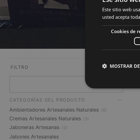
Este sitio web usa
usted acepta toda
Cookies de 
Ini
MOSTRAR DE
FILTRO
CATEGORÍAS DEL PRODUCTO
Ambientadores Artesanales Naturales
(6)
Cremas Artesanales Naturales
(3)
Jaboneras Artesanas
(2)
Jabones Artesanales