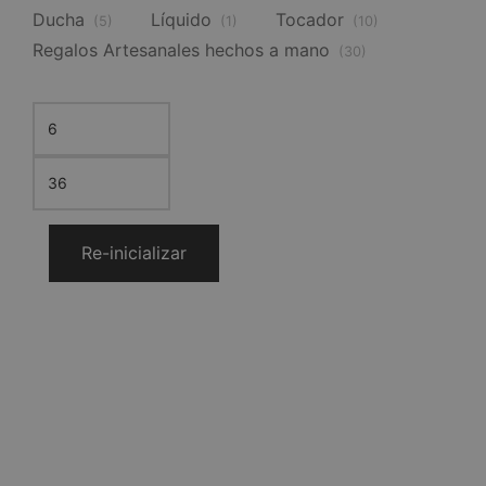
Ducha
Líquido
Tocador
(5)
(1)
(10)
Regalos Artesanales hechos a mano
(30)
Re-inicializar