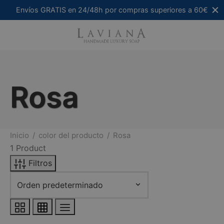
Envíos GRATIS en 24/48h por compras superiores a 60€
Filtro
Rosa
Búsqueda de texto
Categorías del producto
-
Inicio
/
color del producto
/
Rosa
1 Product
Ambientadores Artesanales Naturales
(0)
Filtros
Cremas Artesanales Naturales
(0)
Jaboneras Artesanas
(0)
Jabones Artesanales
(0)