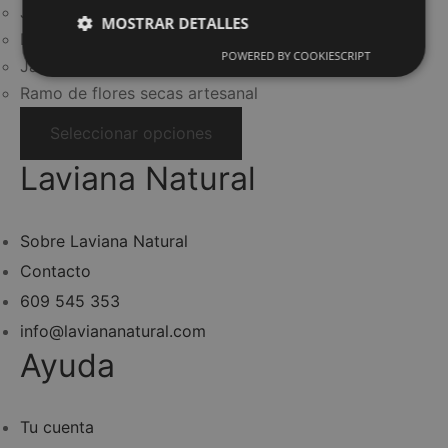
Jabón de ducha.
MOSTRAR DETALLES
Dos Jabones de tocador.
POWERED BY COOKIESCRIPT
Jabón líquido.
Ramo de flores secas artesanal
Este
Seleccionar opciones
producto
Laviana Natural
tiene
múltiples
variantes.
Sobre Laviana Natural
Las
Contacto
opciones
609 545 353
se
info@laviananatural.com
pueden
Ayuda
elegir
en
la
Tu cuenta
página