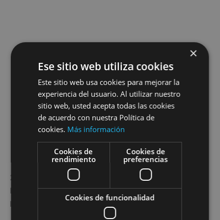
×
Ese sitio web utiliza cookies
Este sitio web usa cookies para mejorar la
experiencia del usuario. Al utilizar nuestro
sitio web, usted acepta todas las cookies
de acuerdo con nuestra Política de
cookies.
Más información
Pack Laviana Bienestar
Cookies de
Cookies de
rendimiento
preferencias
28,50
€
Pack natural LAVIANA , regala salud a las personas a
Cookies de funcionalidad
las que quieres.