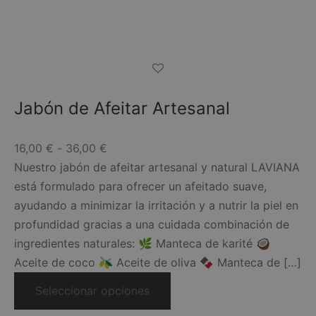
Jabón de Afeitar Artesanal
Rango
16,00
€
-
36,00
€
de
Nuestro jabón de afeitar artesanal y natural LAVIANA
precios:
está formulado para ofrecer un afeitado suave,
desde
ayudando a minimizar la irritación y a nutrir la piel en
16,00 €
profundidad gracias a una cuidada combinación de
hasta
ingredientes naturales: 🌿 Manteca de karité 🥥
36,00 €
Aceite de coco 🫒 Aceite de oliva 🍫 Manteca de […]
Este
Seleccionar opciones
producto