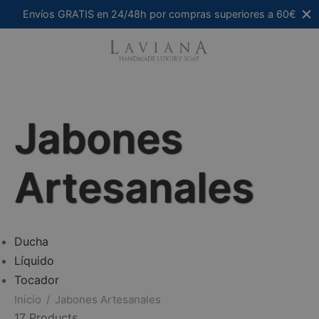
Envíos GRATIS en 24/48h por compras superiores a 60€
Filtro
Jabones
Búsqueda de texto
Artesanales
Categorías del producto
-
Ducha
(5)
Ducha
Líquido
(1)
Líquido
Tocador
(10)
Tocador
Inicio
/
Jabones Artesanales
17 Products