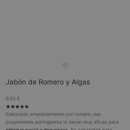
Jabón de Romero y Algas
6,50
€
Valorado con
de 5
Elaborado artesanalmente con romero, sus
propiedades astringentes lo hacen muy eficaz para
eliminar poros e impurezas.
Su capacidad para